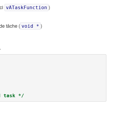
ici
)
vATaskFunction
de tâche (
)
void *
.
d task */