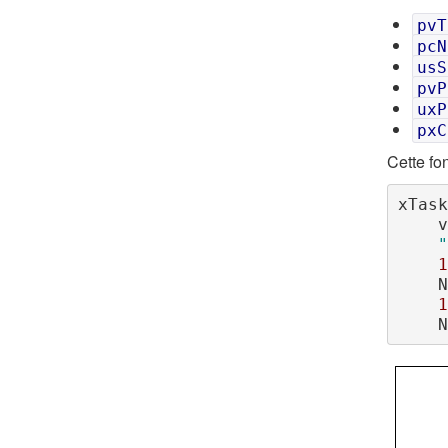
pvT
pcN
usS
pvP
uxP
pxC
Cette fo
xTask
 
"
1
 
1
 