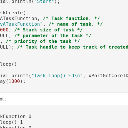
erial.println(
"Start"
);

   vATaskFunction, 
/* Task function. */
vATaskFunction"
, 
/* name of task. */
000
, 
/* Stack size of task */
   NULL, 
/* parameter of the task */
, 
/* priority of the task */
   NULL); 
/* Task handle to keep track of create
loop()

erial.printf(
"Task loop() 
%d\n
"
, xPortGetCoreID
lay(
1000
);  

t :
kFunction 0

loop() 1

kFunction 0
