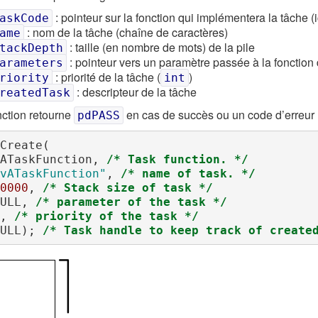
: pointeur sur la fonction qui implémentera la tâche (
askCode
: nom de la tâche (chaîne de caractères)
ame
: taille (en nombre de mots) de la pile
tackDepth
: pointeur vers un paramètre passée à la fonction 
arameters
: priorité de la tâche (
)
riority
int
: descripteur de la tâche
reatedTask
nction retourne
en cas de succès ou un code d’erreur 
pdPASS
Create(

   vATaskFunction, 
/* Task function. */
vATaskFunction"
, 
/* name of task. */
0000
, 
/* Stack size of task */
   NULL, 
/* parameter of the task */
, 
/* priority of the task */
   NULL); 
/* Task handle to keep track of create