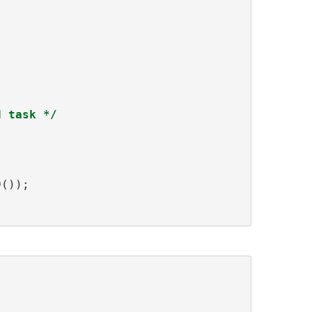
d task */
());
