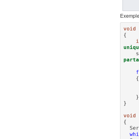
Exemple
void
 
{

i
uniqu
s
parta
f
    {

    }

}

void
 
{

  S
whi