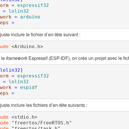
orm 
=
 espressif32
 
=
 lolin32
work 
=
 arduino
eps 
=
 juste inclure le fichier d’en-tête suivant :
ude 
<Arduino.h>
 le
framework
Espressif (ESP-IDF), on crée un projet avec le fic
lolin32]
orm 
=
 espressif32
 
=
 lolin32
work 
=
 espidf
eps 
=
 juste inclure les fichiers d’en-tête suivants :
ude 
<stdio.h>
ude 
"freertos/FreeRTOS.h"
ude 
"freertos/task.h"