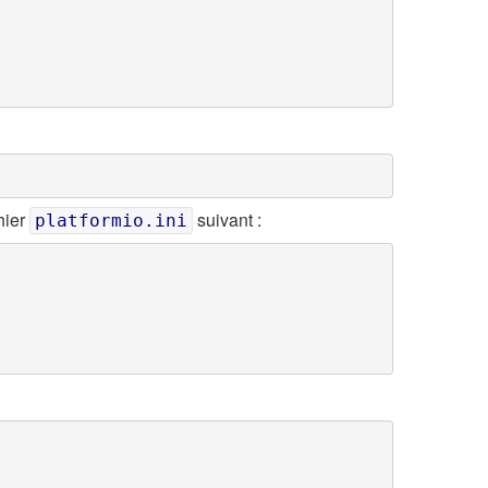
hier
suivant :
platformio.ini