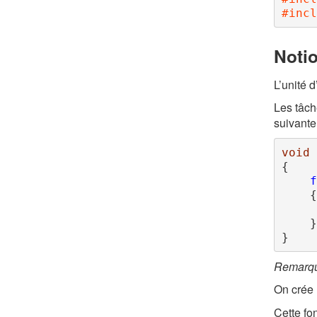
#incl
Noti
L’unité 
Les tâch
suivante
void
 
{

f
    {

    }

}
Remarqu
On crée 
Cette fo