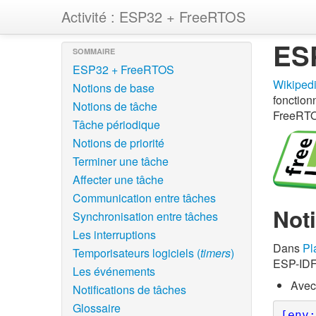
Activité : ESP32 + FreeRTOS
ES
SOMMAIRE
ESP32 + FreeRTOS
Wikiped
Notions de base
fonction
Notions de tâche
FreeRTOS
Tâche périodique
Notions de priorité
Terminer une tâche
Affecter une tâche
Communication entre tâches
Not
Synchronisation entre tâches
Les interruptions
Dans
Pl
Temporisateurs logiciels (
timers
)
ESP-IDF
Les événements
Avec
Notifications de tâches
Glossaire
[env: