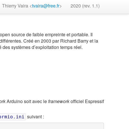
Thierry Vaira <
tvaira@free.fr
>
2020 (rev. 1.1)
pen source de faible empreinte et portable. Il
 différentes. Créé en 2003 par Richard Barry et la
é des systèmes d’exploitation temps réel.
ork
Arduino soit avec le
framework
officiel Espressif
suivant :
ormio.ini