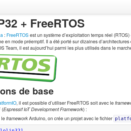
P32 + FreeRTOS
ia
:
FreeRTOS
est un système d’exploitation temps réel (RTOS) o
ne en mode préemptif. Il a été porté sur dizaines d’architectures
 Team, il est aujourd’hui parmi les plus utilisés dans le march
ions de base
atformIO
, il est possible d’utiliser FreeRTOS soit avec le
framew
 (
Espressif IoT Development Framework
) :
 le
framework
Arduino, on crée un projet avec le fichier
platf
lolin32]