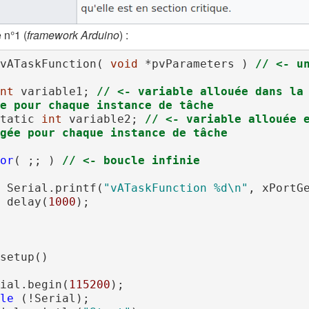
 n°1 (
framework Arduino
) :
vATaskFunction( 
void
 *pvParameters ) 
// <- u
nt
 variable1; 
// <- variable allouée dans la 
e pour chaque instance de tâche
tatic
int
 variable2; 
// <- variable allouée e
gée pour chaque instance de tâche
or
( ;; ) 
// <- boucle infinie
      Serial.printf(
"vATaskFunction 
%d\n
"
, xPortGe
      delay(
1000
);

setup()

erial.begin(
115200
);

le
 (!Serial);
