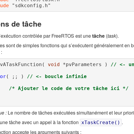
ude 
"sdkconfig.h"
ons de tâche
d’exécution contrôlée par FreeRTOS est une
tâche
(
task
).
es sont de simples fonctions qui s’exécutent généralement en bou
 :
vATaskFunction( 
void
 *pvParameters ) 
// <- u
or
( ;; ) 
// <- boucle infinie
/* Ajouter le code de votre tâche ici */
e :
Le nombre de tâches exécutées simultanément et leur priorité
une tâche avec un appel à la fonction
.
xTaskCreate()
nction accepte les arguments suivants :