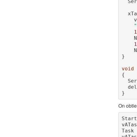
  S
  xTaskCreate(

 
"
1
 
1
 
}

void
 
{

  S
  de
}
On obtien
Start

vATas
Task 
vATas